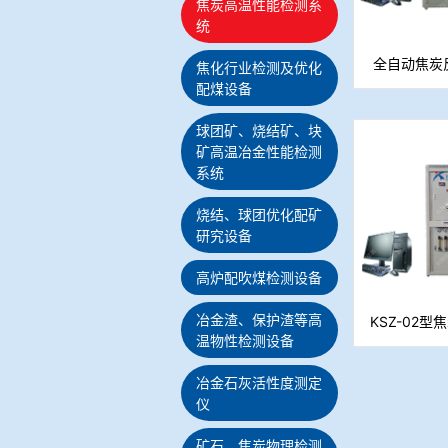
焦炭高温性能检测系
统
全自动焦炭
焦化行业检测及优化
配煤设备
球团矿、烧结矿、块
矿高温冶金性能检测
系统
烧结、球团优化配矿
研究设备
高炉配吹煤检测设备
冶金渣、保护渣等高
KSZ-02
温物性检测设备
冶金石灰活性度测定
仪
矿石、焦炭物理检测