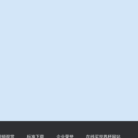
视频观赏
标准下载
企业荣誉
在线买世界杯网站