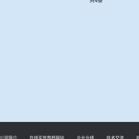
共4条
公司简介
在线买世界杯网站
企业业绩
技术交流