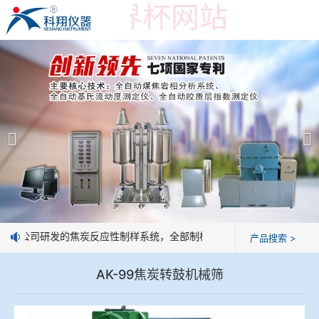
在线买世界杯网站
在线买世界杯网站
产品展示
＞
公司简介
焦炭高温性能检测系统
在线买世界杯网站
焦化行业检测及优化配煤设备
企业业绩
球团矿/烧结矿/块矿高温冶金性能检测系统
技术交流
：我公司研发的焦炭反应性制样系统，全部制样过程机械化操作，没有人
产品搜索 >
烧结/球团优化配矿研究设备
视频观赏
AK-99焦炭转鼓机械筛
高炉配吹煤检测设备
标准下载