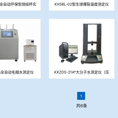
00A全自动环保型烧结杯实
KXSBL-02型生球爆裂温度测定仪
验系统
21A全自动毛细水测定仪
KXZDS-21A*大分子水测定仪（压
（重量法）
滤法）
1
共6条