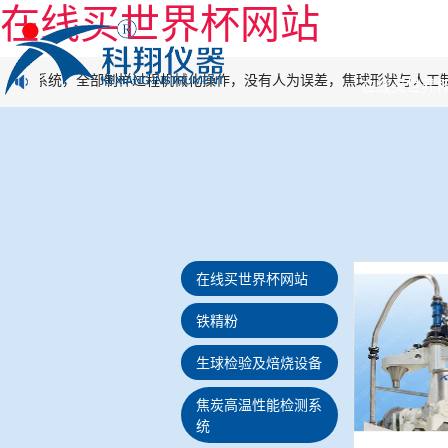
在线买世界杯网站
制样系统，全部制样过程机械化操作，没有人为误差，焦球形状与人工制
在线买世界
在线买世界杯网站
铁精粉
生球检验及焙烧设备
焦炭高温性能检测系
统