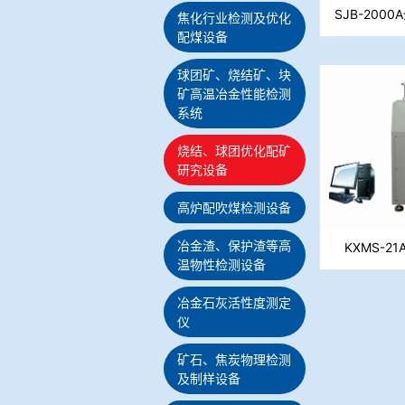
SJB-20
焦化行业检测及优化
配煤设备
球团矿、烧结矿、块
矿高温冶金性能检测
系统
烧结、球团优化配矿
研究设备
高炉配吹煤检测设备
冶金渣、保护渣等高
KXMS-
温物性检测设备
冶金石灰活性度测定
仪
矿石、焦炭物理检测
及制样设备