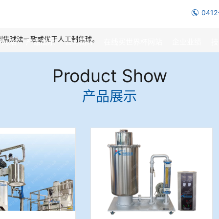
0412
焦球法一致或优于人工制焦球。
杯网站
产品展示
公司简介
在线买世界杯网站
企业业绩
技
Product Show
产品展示