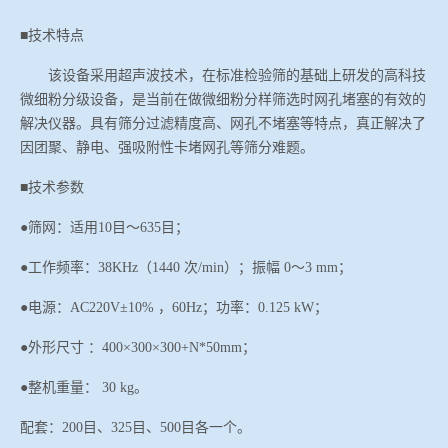
■技术特点
该设备采用超声波技术，在标准检验筛的基础上研发的高科技
微细粉分级设备，是当前在做微细粉分样筛选时网孔堵塞的有效的
解决仪器。具有筛分过滤精度高、网孔不堵塞等特点，真正解决了
因团聚、静电、强吸附性卡堵网孔等筛分难题。
■
技术参数
●筛网：适用10目
～
635目；
●工作频率：38KHz（1440 次/min）；振幅 0
～
3 mm；
●电源：AC220V±10% ，60Hz；功率：0.125
k
W；
●外形尺寸 ：400
×
300×300+N*50mm；
●整机重量： 30 kg。
配套：
200目、325目、500目各一个。