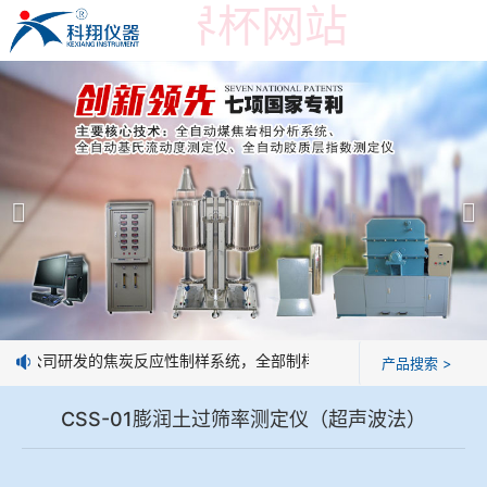
在线买世界杯网站
在线买世界杯网站
产品展示
＞
公司简介
焦炭高温性能检测系统
在线买世界杯网站
焦化行业检测及优化配煤设备
企业业绩
球团矿/烧结矿/块矿高温冶金性能检测系统
技术交流
：我公司研发的焦炭反应性制样系统，全部制样过程机械化操作，没有人
产品搜索 >
烧结/球团优化配矿研究设备
视频观赏
CSS-01膨润土过筛率测定仪（超声波法）
高炉配吹煤检测设备
标准下载