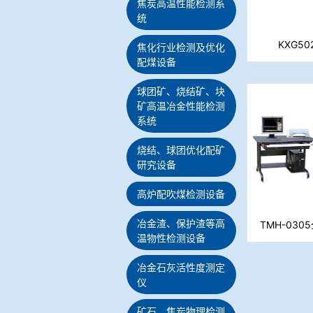
焦炭高温性能检测系
统
KXG5
焦化行业检测及优化
配煤设备
球团矿、烧结矿、块
矿高温冶金性能检测
系统
烧结、球团优化配矿
研究设备
高炉配吹煤检测设备
冶金渣、保护渣等高
TMH-03
温物性检测设备
（粒
冶金石灰活性度测定
仪
矿石、焦炭物理检测