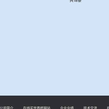
共18条
公司简介
在线买世界杯网站
企业业绩
技术交流