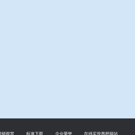
视频观赏
标准下载
企业荣誉
在线买世界杯网站