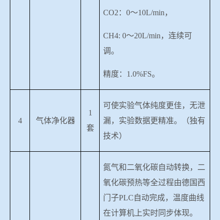
CO2
：
0
～
10L/min
，
CH4: 0
～
20L/min
，连续可
调。
精度：
1.0%FS
。
可使实验气体纯度更佳，无泄
1
4
气体净化器
漏，实验数据更精准。（独有
套
技术）
氮气和二氧化碳自动转换，二
氧化碳预热等全过程由德国西
门子
PLC
自动完成，温度曲线
在计算机上实时同步体现。