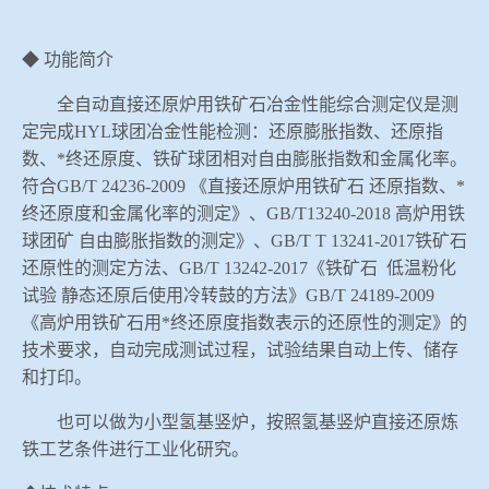
冶金渣、保护渣等高温物性检测设备
企业荣誉
◆
功能简介
冶金石灰活性度测定仪
在线买世界杯网站
全自动直接还原炉用铁矿石冶金性能综合测定仪是测
定完成
HYL
球团冶金性能检测：还原膨胀指数、还原指
矿石、焦炭物理检测及制样设备
数、*终还原度、铁矿球团相对自由膨胀指数和金属化率。
符合
GB/T 24236-2009
《直接还原炉用铁矿石 还原指数、*
工业分析、测硫仪等
终还原度和金属化率的测定》、
GB/T13240-2018
高炉用铁
球团矿 自由膨胀指数的测定》、
GB/T T 13241-2017
铁矿石
还原性的测定方法、
GB/T 13242-2017
《铁矿石
低温粉化
试验 静态还原后使用冷转鼓的方法》
GB/T 24189-2009
《高炉用铁矿石用*终还原度指数表示的还原性的测定》的
技术要求，自动完成测试过程，试验结果自动上传、储存
和打印。
也可以做为小型氢基竖炉，按照氢基竖炉直接还原炼
铁工艺条件进行工业化研究。