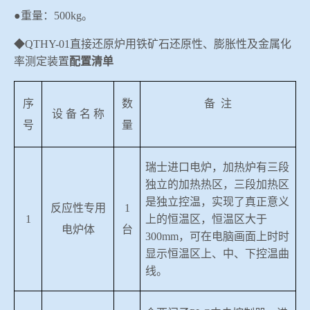
●重量：
500kg
。
◆
QTHY-01
直接还原炉用铁矿石还原性、膨胀性及金属化
率测定装置
配置清单
序
数
备
注
设 备 名 称
号
量
瑞士进口电炉，加热炉有三段
独立的加热热区，三段加热区
是独立控温，实现了真正意义
反应性专用
1
1
上的恒温区，恒温区大于
电炉体
台
300mm
，可在电脑画面上时时
显示恒温区上、中、下控温曲
线。