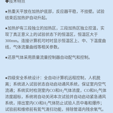
◆技术特点
●热重天平放在加热炉底部，反应器平稳，不挂壁。试验
结束后加热炉自动升起。
●加热炉有三段独立的加热区，三段加热区独立控温，实
现了真正意义上的试验状态下的恒温区，恒温区大于
300mm
。连接计算机可时时显示恒温区上、中、下温度曲
线，气体流量曲线等相关参数。
●还原气体采用质量流量控制器自动配气和控制。
●四级安全系统设计：全自动计算机远程控制，人机脱
离；系统进入试验状态自动启动通风系统，保证室内空气
流通；系统实时检测室内
CO
和
H
气体浓度，
CO
和
H
气体
2
2
浓度超标，系统将自动关闭本次试验并自动启动紧急通风
系统，排出室内
CO
和
H
气体防止试验人员中毒和爆炸；
2
试验前和维修前有氮气清扫功能，排除管道内残余氧气。