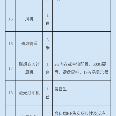
1
15
风机
台
3
16
通风管道
米
联想商务计
1
2G
内存或主流配置，
500G
硬
17
算机
台
盘，键盘鼠标，
19
液晶显示器
1
爱普生
18
激光打印机
台
含科翔
KF
焦炭反应性及反应