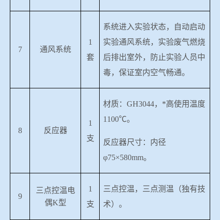
系统进入实验状态，自动启动
1
实验通风系统，实验废气燃烧
7
通风系统
套
后排出室外，防止实验人员中
毒，保证室内空气畅通。
材质：
GH3044
，*高使用温度
1100
℃。
1
8
反应器
支
反应器尺寸：内径
φ
75
×
580mm
。
1
三点控温，三点测温（独有技
三点控温电
9
偶
K
型
支
术）。