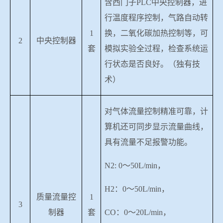
含西门子
PLC
中央控制器，进
行温度程序控制，气路自动转
1
换，二氧化碳加热控制等，可
2
中央控制器
套
模拟实验全过程，检查系统运
行状态是否良好。（独有技
术）
对气体流量控制精准可靠，计
算机还可同步显示流量曲线，
具有流量不足报警功能。
N2: 0
～
50L/min
，
H2
：
0
～
50L/min
，
质量流量控
1
3
制器
套
CO
：
0
～
20L/min
，