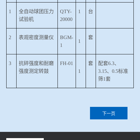
1
全自动球团压力
QTY-
1
台
试验机
20000
2
表观密度测量仪
BGM-
套
1
1
3
抗碎强度和耐磨
FH-01
套
配套
6.3
、
强度测定转鼓
1
3.15
、
0.5
标准
筛
1
套
下一页