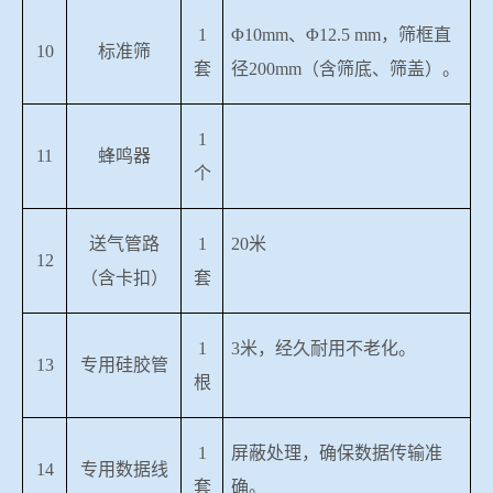
1
Φ
10mm
、Φ
12.5 mm
，筛框直
10
标准筛
套
径
200mm
（含筛底、筛盖）。
1
11
蜂鸣器
个
送气管路
1
20
米
12
（含卡扣）
套
1
3
米
，经久耐用不老化。
13
专用硅胶管
根
1
屏蔽处理，确保数据传输准
14
专用数据线
套
确。