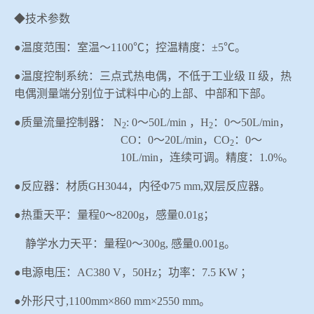
◆技术参数
●温度范围：室温～
1100
℃；控温精度：±
5
℃。
●温度控制系统：三点式热电偶，不低于工业级
II
级，热
电偶测量端分别位于试料中心的上部、中部和下部。
●质量流量控制器：
N
: 0
～
50L/min
，
H
：
0
～
50L/min
，
2
2
CO
：
0
～
20L/min
，
CO
：
0
～
2
10L/min
，连续可调。精度：
1.0%
。
●反应器：材质
GH3044
，内径Φ
75 mm,
双层反应器。
●热重天平：量程
0
～
8200g
，感量
0.01g
；
静学水力天平：量程
0
～
300g,
感量
0.001g
。
●电源电压：
AC380 V
，
50Hz
；功率：
7.5 KW
；
●外形尺寸
,1100mm
×
860 mm
×
2550 mm
。