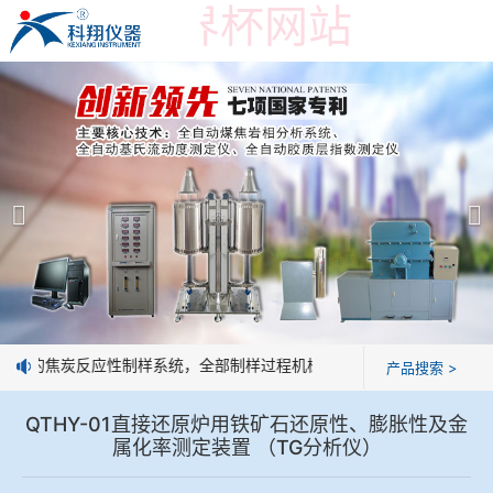
在线买世界杯网站
在线买世界杯网站
产品展示
＞
公司简介
焦炭高温性能检测系统
在线买世界杯网站
焦化行业检测及优化配煤设备
企业业绩
球团矿/烧结矿/块矿高温冶金性能检测系统
技术交流
研发的焦炭反应性制样系统，全部制样过程机械化操作，没有人为误差，
产品搜索 >
烧结/球团优化配矿研究设备
视频观赏
QTHY-01直接还原炉用铁矿石还原性、膨胀性及金
属化率测定装置 （TG分析仪）
高炉配吹煤检测设备
标准下载