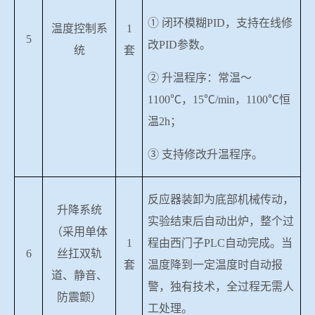
① 闭环模糊
PID
，支持在线修
温度控制系
1
5
改
PID
参数。
统
套
② 升温程序：常温～
1100
℃，
15
℃
/min
，
1100
℃恒
温
2h
；
③ 支持修改升温程序。
反应器装卸为底部机械传动，
升降系统
实验结束后自动出炉，整个过
（采用单体
1
程由西门子
PLC
自动完成。当
6
丝扛双轨
套
温度降到一定温度时自动报
道、静音、
警，独有技术，全过程无需人
防震颤）
工处理。