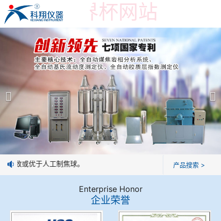
在线买世界杯网站
在线买世界杯网站
产品展示
＞
公司简介
焦炭高温性能检测系统
在线买世界杯网站
焦化行业检测及优化配煤设备
企业业绩
球团矿/烧结矿/块矿高温冶金性能检测系统
技术交流
法一致或优于人工制焦球。
产品搜索 >
烧结/球团优化配矿研究设备
视频观赏
Enterprise Honor
企业荣誉
高炉配吹煤检测设备
标准下载