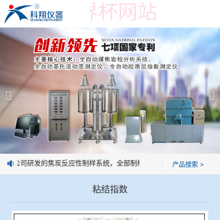
在线买世界杯网站
在线买世界杯网站
产品展示
＞
公司简介
焦炭高温性能检测系统
在线买世界杯网站
焦化行业检测及优化配煤设备
企业业绩
球团矿/烧结矿/块矿高温冶金性能检测系统
技术交流
：我公司研发的焦炭反应性制样系统，全部制样过程机械化操作，没有人
产品搜索 >
烧结/球团优化配矿研究设备
视频观赏
粘结指数
高炉配吹煤检测设备
标准下载