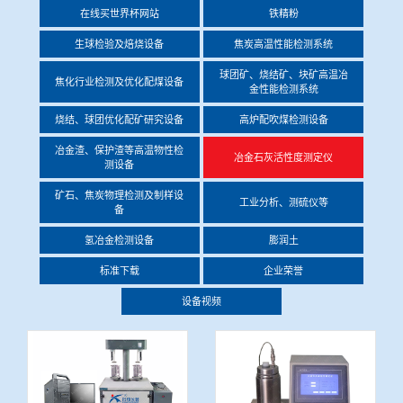
在线买世界杯网站
铁精粉
冶金渣、保护渣等高温物性检测设备
企业荣誉
生球检验及焙烧设备
焦炭高温性能检测系统
冶金石灰活性度测定仪
球团矿、烧结矿、块矿高温冶
在线买世界杯网站
焦化行业检测及优化配煤设备
金性能检测系统
矿石、焦炭物理检测及制样设备
烧结、球团优化配矿研究设备
高炉配吹煤检测设备
冶金渣、保护渣等高温物性检
冶金石灰活性度测定仪
测设备
工业分析、测硫仪等
矿石、焦炭物理检测及制样设
工业分析、测硫仪等
备
氢冶金检测设备
膨润土
标准下载
企业荣誉
设备视频