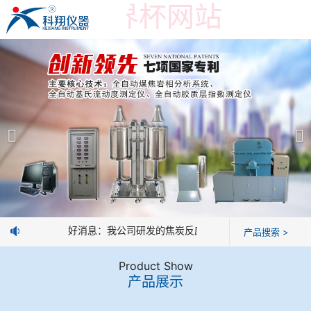
在线买世界杯网站
在线买世界杯网站
产品展示
＞
公司简介
焦炭高温性能检测系统
在线买世界杯网站
焦化行业检测及优化配煤设备
企业业绩
球团矿/烧结矿/块矿高温冶金性能检测系统
技术交流
好消息：我公司研发的焦炭反应性制样系统，全部制样过
产品搜索 >
烧结/球团优化配矿研究设备
视频观赏
Product Show
产品展示
高炉配吹煤检测设备
标准下载