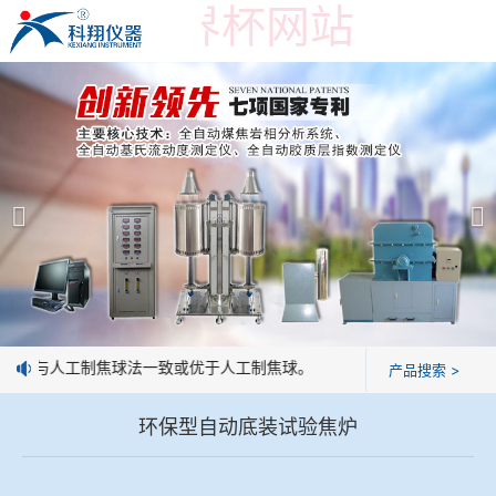
在线买世界杯网站
在线买世界杯网站
产品展示
＞
公司简介
焦炭高温性能检测系统
在线买世界杯网站
焦化行业检测及优化配煤设备
企业业绩
球团矿/烧结矿/块矿高温冶金性能检测系统
技术交流
形状与人工制焦球法一致或优于人工制焦球。
产品搜索 >
烧结/球团优化配矿研究设备
视频观赏
环保型自动底装试验焦炉
高炉配吹煤检测设备
标准下载