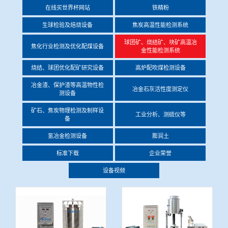
在线买世界杯网站
铁精粉
冶金渣、保护渣等高温物性检测设备
企业荣誉
生球检验及焙烧设备
焦炭高温性能检测系统
冶金石灰活性度测定仪
球团矿、烧结矿、块矿高温冶
在线买世界杯网站
焦化行业检测及优化配煤设备
金性能检测系统
矿石、焦炭物理检测及制样设备
烧结、球团优化配矿研究设备
高炉配吹煤检测设备
冶金渣、保护渣等高温物性检
冶金石灰活性度测定仪
测设备
工业分析、测硫仪等
矿石、焦炭物理检测及制样设
工业分析、测硫仪等
备
氢冶金检测设备
膨润土
标准下载
企业荣誉
设备视频