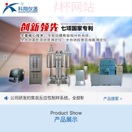
在线买世界杯网站
在线买世界杯网站
产品展示
＞
公司简介
焦炭高温性能检测系统
在线买世界杯网站
焦化行业检测及优化配煤设备
企业业绩
球团矿/烧结矿/块矿高温冶金性能检测系统
技术交流
息：我公司研发的焦炭反应性制样系统，全部制样过程机械化操作，没有
产品搜索 >
烧结/球团优化配矿研究设备
视频观赏
Product Show
产品展示
高炉配吹煤检测设备
标准下载