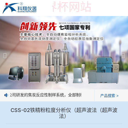
在线买世界杯网站
在线买世界杯网站
产品展示
＞
公司简介
焦炭高温性能检测系统
在线买世界杯网站
焦化行业检测及优化配煤设备
企业业绩
球团矿/烧结矿/块矿高温冶金性能检测系统
技术交流
：我公司研发的焦炭反应性制样系统，全部制样过程机械化操作，没有人
产品搜索 >
烧结/球团优化配矿研究设备
视频观赏
CSS-02铁精粉粒度分析仪（超声波法（超声波
法）
高炉配吹煤检测设备
标准下载