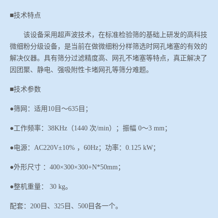
冶金渣、保护渣等高温物性检测设备
■技术特点
企业荣誉
该设备采用超声波技术，在标准检验筛的基础上研发的高科技
冶金石灰活性度测定仪
在线买世界杯网站
微细粉分级设备，是当前在做微细粉分样筛选时网孔堵塞的有效的
解决仪器。具有筛分过滤精度高、网孔不堵塞等特点，真正解决了
矿石、焦炭物理检测及制样设备
因团聚、静电、强吸附性卡堵网孔等筛分难题。
■
技术参数
工业分析、测硫仪等
●筛网：适用10目
～
635目；
●工作频率：38KHz（1440 次/min）；振幅 0
～
3 mm；
●电源：AC220V±10% ，60Hz；功率：0.125
k
W；
●外形尺寸 ：400
×
300×300+N*50mm；
●整机重量： 30 kg。
配套：
200目、325目、500目各一个。