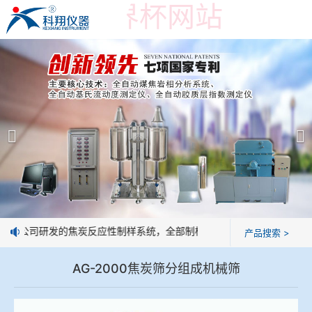
在线买世界杯网站
在线买世界杯网站
产品展示
＞
公司简介
焦炭高温性能检测系统
在线买世界杯网站
焦化行业检测及优化配煤设备
企业业绩
球团矿/烧结矿/块矿高温冶金性能检测系统
技术交流
：我公司研发的焦炭反应性制样系统，全部制样过程机械化操作，没有人
产品搜索 >
烧结/球团优化配矿研究设备
视频观赏
AG-2000焦炭筛分组成机械筛
高炉配吹煤检测设备
标准下载